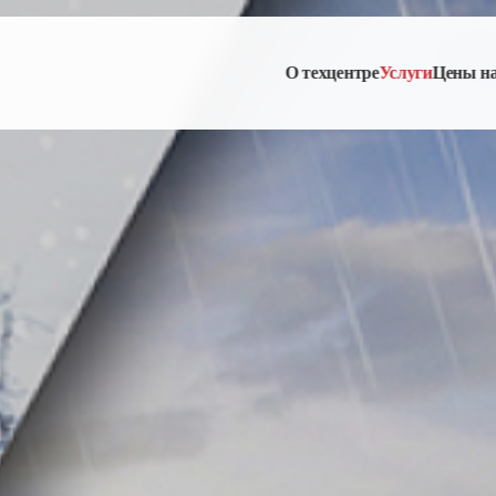
О техцентре
Услуги
Цены н