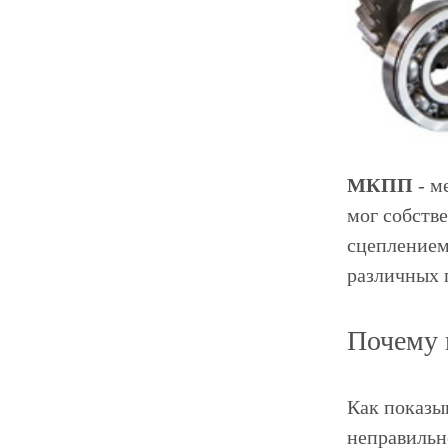
МКПП
- м
мог собств
сцеплением
различных 
Почему
Как показы
неправильн