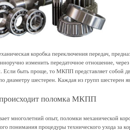
еханическая коробка переключения передач, предназ
енноручно изменить передаточное отношение, через
. Если быть проще, то МКПП представляет собой дв
по диаметру шестерен. Каждая из групп шестерен яв
 происходит поломка МКПП
вает многолетний опыт, поломки механической коро
ого понимания процедуры технического ухода за ко