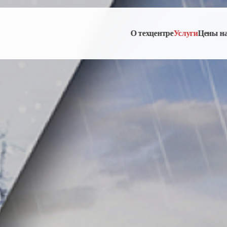
О техцентре
Услуги
Цены н