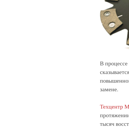
В процессе
сказывается
повышенной
замене.
Техцентр Mi
протяжении
тысяч восс