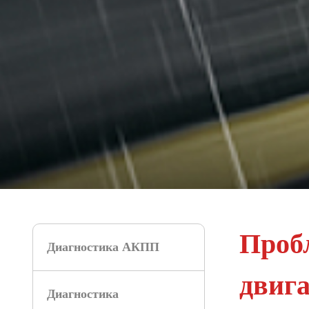
Проб
Диагностика АКПП
двига
Диагностика