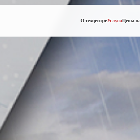
О техцентре
Услуги
Цены н