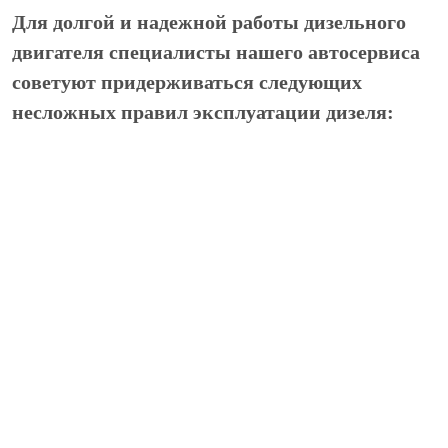
Для долгой и надежной работы дизельного
двигателя специалисты нашего автосервиса
советуют придерживаться следующих
несложных правил эксплуатации дизеля:
Использовать зимой соответствующего вида
топлива
Прогревать двигатель соответствующее
время порядка 2-3 минут после запуска и до
регламентированной температуры (60
градусов)
Повторный пуск двигателя производить
после 1-2 минут