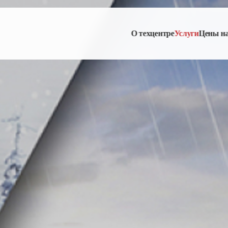
О техцентре
Услуги
Цены н