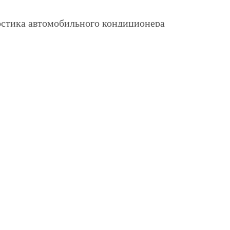
стика автомобильного кондиционера
 электромуфты
 изношенных подшипников компрессора
ка кондиционера Mitsubishi
 или ремонт электровентилятора
 систем климат-контроль
 системы труб и шлангов. Замена разрушенных тру
екция кондиционера, включающая в себя обработк
 радиаторов кондиционеров с использование аргоно