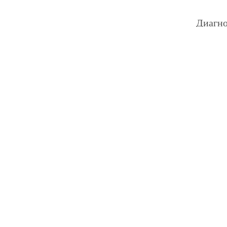
Диагно
Ремонт
Замена
Заправ
Замена
Ремонт
Ремонт
Дезинф
Ремонт